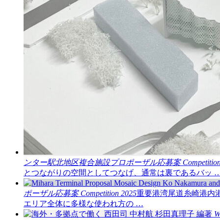
ンター駅北地区複合施設プロポーザル応募案
Competitio
とつながりの空間としてつなげ、通常は裏であるバッ 
ポーザル応募案
Competition
2025
重要港湾尾道糸崎港内
エリア全体に多様な使われ方の …
W