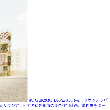
Works
2020.8.1
Duplex Apartment
サウジアラビ
or the Competition サウジアラビアの郊外都市の集合住宅計画。富裕層をター