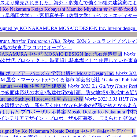
スより発売されました。海外・多拠点で働く16組の建築家によ
（早稲田大学）・宮原真美子（佐賀大学）がゲストエディターを務めた
rant, Interior
Toranomon Hills, Tokyo, 2024
ミシュランビブグルマン
4階の飲食店フロアにオープン …
Works
Eの次世代プロジェクト。時間貸し駐車場として使用していた東
Works
202
ISM 屋台・マーケットがつくる都市 学芸出版社 / Gakugei Publishi
Works
2023.2.1
Gallery House
Res
つ多面体形状の木造3階建住宅の計画。防火地域を形成する近隣
Works
2023.1.31
HUT Ho
る環境のため、庭を広く使いながら将来の拡張の核となるよう
インテリアデザイン・プロポーザル応募案。 与えられた躯体