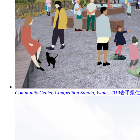
Community Center, Competition
Sumita, Iwate, 2019
岩手県住田町公