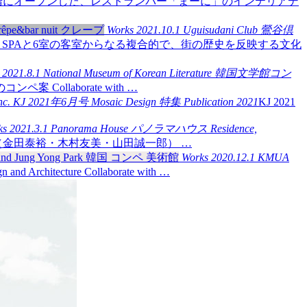
階にオープンした、レストランバー「まーに」のインテリアデ
Works
2021.10.1
Uguisudani Club
鶯谷倶
SPAと6室の客室からなる複合的で、街の歴史を反映する文化
s
2021.8.1
National Museum of Korean Literature
韓国文学館コン
学館のコンペ案 Collaborate with …
nc.
KJ 2021年6月号 Mosaic Design 特集
Publication
2021
KJ 2021
ks
2021.3.1
Panorama House
パノラマハウス
Residence,
tructure（金田泰裕・木村友美・山田誠一郎） …
Works
2020.12.1
KMUA
n and Architecture Collaborate with …