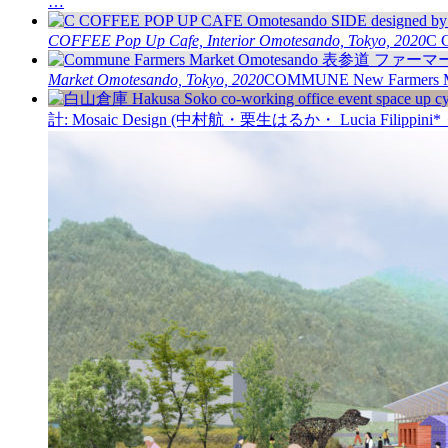
…
COFFEE
Pop Up Cafe, Interior
Omotesando, Tokyo, 2020
C C
Market
Omotesando, Tokyo, 2020
COMMUNE New Farmers Mark
計: Mosaic Design (中村航・栗生はるか・ Lucia Filippi