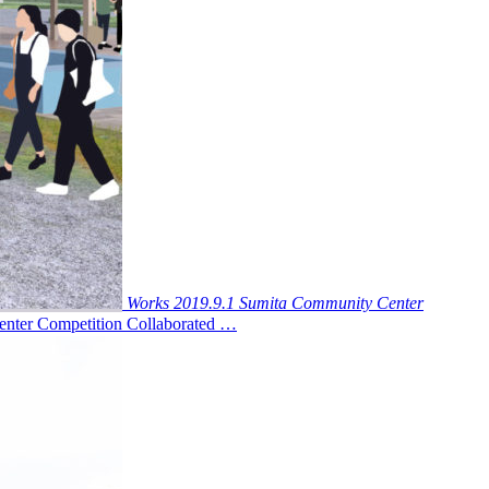
Works
2019.9.1
Sumita Community Center
ompetition Collaborated …