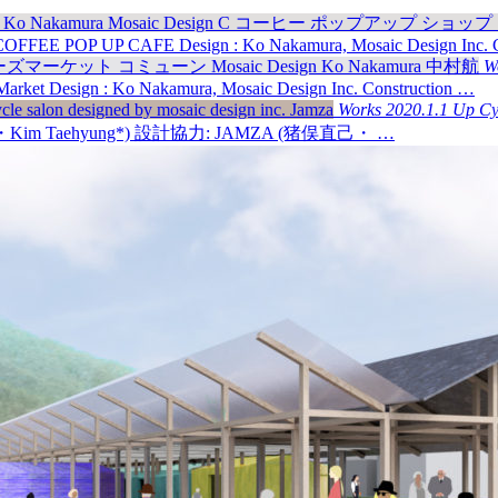
OFFEE POP UP CAFE Design : Ko Nakamura, Mosaic Design Inc. Co
W
et Design : Ko Nakamura, Mosaic Design Inc. Construction …
Works
2020.1.1
Up Cy
ni*・Kim Taehyung*) 設計協力: JAMZA (猪俣直己・ …