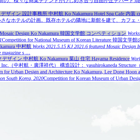
前の、様々な商業テナントがひしめき合う自由が丘デパート3
小さなホテルの計画。既存ホテルの隣地に新館を建て、カフェ・
Work
1
Competition for National Museum of Korean Literature 韓国文
Works
2021.5.15
KJ 2021.6 featured Mosaic Design I
he magazine s …
Wor
sign Inc.（中村航・廣澤祥代） 構造設計： yasuhirokaneda S
ion
South Korea, 2020
Competition for Korean Museum of Urban Desig