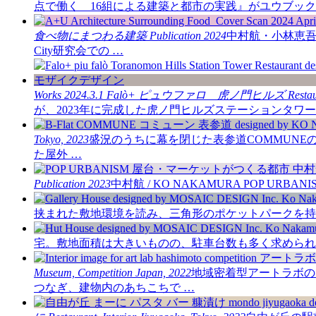
点で働く 16組による建築と都市の実践』がユウブック
食べ物にまつわる建築
Publication
2024
中村航・小林恵吾
City研究会での …
Works
2024.3.1
Falò+
ピュウファロ 虎ノ門ヒルズ
Restau
が、2023年に完成した虎ノ門ヒルズステーションタワー
Tokyo, 2023
盛況のうちに幕を閉じた表参道COMMUN
た屋外 …
Publication
2023
中村航 / KO NAKAMURA POP URBAN
挟まれた敷地環境を読み、三角形のポケットパークを持
宅。敷地面積は大きいものの、駐車台数も多く求められ
Museum, Competition
Japan, 2022
地域密着型アートラボの
つなぎ、建物内のあちこちで …