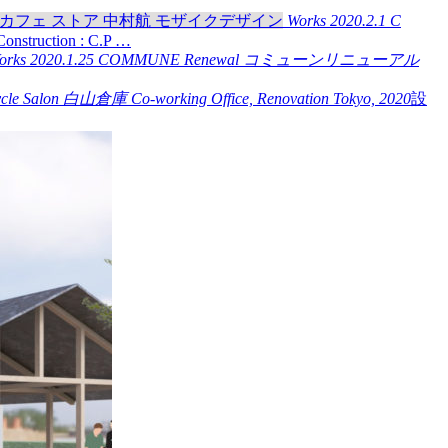
Works
2020.2.1
C
nstruction : C.P …
orks
2020.1.25
COMMUNE Renewal
コミューンリニューアル
cle Salon
白山倉庫
Co-working Office, Renovation
Tokyo, 2020
設