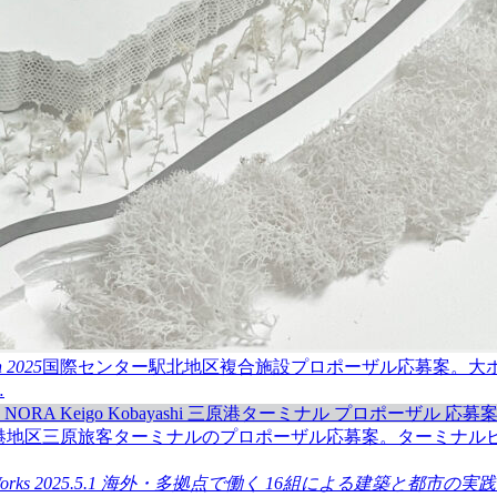
n
2025
国際センター駅北地区複合施設プロポーザル応募案。
…
港地区三原旅客ターミナルのプロポーザル応募案。ターミナル
orks
2025.5.1
海外・多拠点で働く 16組による建築と都市の実践