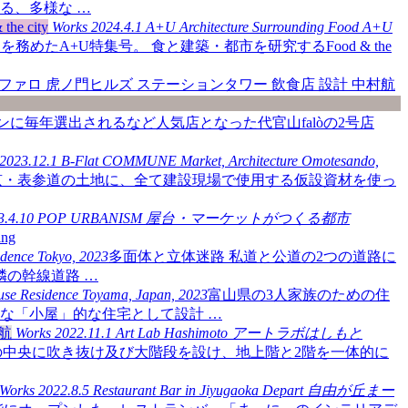
る、多様な …
Works
2024.4.1
A+U Architecture Surrounding Food
A+U
A+U特集号。 食と建築・都市を研究するFood & the
に毎年選出されるなど人気店となった代官山falòの2号店
2023.12.1
B-Flat COMMUNE
Market, Architecture
Omotesando,
京・表参道の土地に、全て建設現場で使用する仮設資材を使っ
3.4.10
POP URBANISM
屋台・マーケットがつくる都市
ng
idence
Tokyo, 2023
多面体と立体迷路 私道と公道の2つの道路に
の幹線道路 …
use
Residence
Toyama, Japan, 2023
富山県の3人家族のための住
な「小屋」的な住宅として設計 …
Works
2022.11.1
Art Lab Hashimoto
アートラボはしもと
の中央に吹き抜け及び大階段を設け、地上階と2階を一体的に
Works
2022.8.5
Restaurant Bar in Jiyugaoka Depart
自由が丘まー