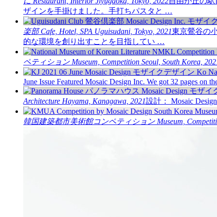
に
Restaurant, Interior
Jiyugaoka, Tokyo, 2022
自由が丘の駅
ザインを手掛けました。手打ちパスタと …
楽部
Cafe, Hotel, SPA
Uguisudani, Tokyo, 2021
東京鶯谷の
的な環境を創り出すことを目指してい …
ペティション
Museum, Competition
Seoul, South Korea, 202
June Issue Featured Mosaic Design Inc. We got 32 pages on t
Architecture
Hayama, Kanagawa, 2021
設計： Mosaic De
韓国建築都市美術館コンペティション
Museum, Competit