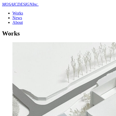
MOSAIC
DESIGN
Inc.
Works
News
About
Works