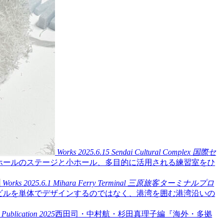
Works
2025.6.15
Sendai Cultural Complex
国際セ
大ホールのステージと小ホール、多目的に活用される練習室をひ
Works
2025.6.1
Mihara Ferry Terminal
三原旅客ターミナルプロ
ビルを単体でデザインするのではなく、港湾を囲む港湾沿いの
Publication
2025
西田司・中村航・杉田真理子編『海外・多拠