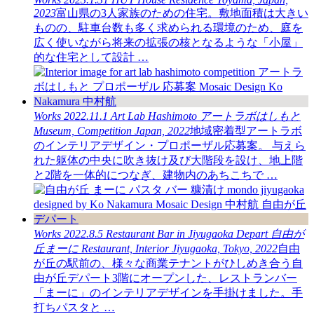
2023
富山県の3人家族のための住宅。敷地面積は大きい
ものの、駐車台数も多く求められる環境のため、庭を
広く使いながら将来の拡張の核となるような「小屋」
的な住宅として設計 …
Works
2022.11.1
Art Lab Hashimoto
アートラボはしもと
Museum, Competition
Japan, 2022
地域密着型アートラボ
のインテリアデザイン・プロポーザル応募案。 与えら
れた躯体の中央に吹き抜け及び大階段を設け、地上階
と2階を一体的につなぎ、建物内のあちこちで …
Works
2022.8.5
Restaurant Bar in Jiyugaoka Depart
自由が
丘まーに
Restaurant, Interior
Jiyugaoka, Tokyo, 2022
自由
が丘の駅前の、様々な商業テナントがひしめき合う自
由が丘デパート3階にオープンした、レストランバー
「まーに」のインテリアデザインを手掛けました。手
打ちパスタと …