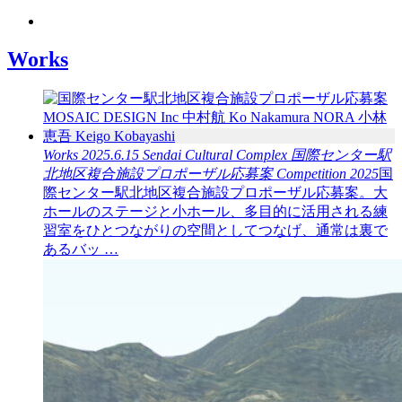
Works
Works
2025.6.15
Sendai Cultural Complex
国際センター駅
北地区複合施設プロポーザル応募案
Competition
2025
国
際センター駅北地区複合施設プロポーザル応募案。大
ホールのステージと小ホール、多目的に活用される練
習室をひとつながりの空間としてつなげ、通常は裏で
あるバッ …