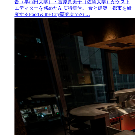
吾（早稲田大学）・宮原真美子（佐賀大学）がゲスト
エディターを務めたA+U特集号。 食と建築・都市を研
究するFood & the City研究会での …