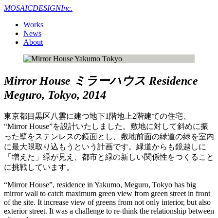
MOSAIC
DESIGN
Inc.
Works
News
About
Mirror House
ミラーハウス
Residence
Meguro, Tokyo, 2014
東京都目黒区八雲に建つ地下1階地上2階建ての住宅、
“Mirror House”を設計いたしました。敷地に対して斜めに振
った壁をステンレスの鏡面とし、敷地前面の緑道の緑を室内
に最大限取り込もうという計画です。緑道からも鏡越しに
「増えた」緑が見え、都市と緑の新しい関係性をつくること
に挑戦しています。
“Mirror House”, residence in Yakumo, Meguro, Tokyo has big
mirror wall to catch maximum green view from green street in front
of the site. It increase view of greens from not only interior, but also
exterior street. It was a challenge to re-think the relationship between