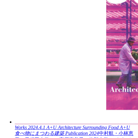
Works
2024.4.1
A+U Architecture Surrounding Food
A+U
食べ物にまつわる建築
Publication
2024
中村航・小林恵