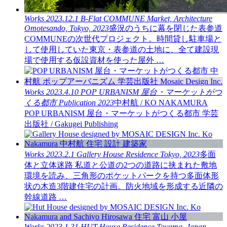
Works
2023.12.1
B-Flat COMMUNE
Market, Architecture
Omotesando, Tokyo, 2023
盛況のうちに幕を閉じた表参道
COMMUNEの次世代プロジェクト。時間貸し駐車場と
して使用していた東京・表参道の土地に、全て建設現
場で使用する仮設資材を使った屋外 …
Works
2023.4.10
POP URBANISM
屋台・マーケットがつ
くる都市
Publication
2023
中村航 / KO NAKAMURA
POP URBANISM 屋台・マーケットがつくる都市 学芸
出版社 / Gakugei Publishing
Works
2023.2.1
Gallery House
Residence
Tokyo, 2023
多面
体と立体迷路 私道と公道の2つの道路に挟まれた敷地
環境を読み、三角形のポケットパークを持つ多面体形
状の木造3階建住宅の計画。防火地域を形成する近隣の
幹線道路 …
Works
2023.1.31
HUT House
Residence
Toyama, Japan,