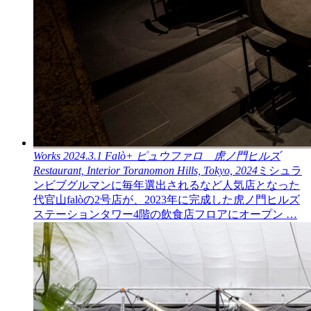
Works
2024.3.1
Falò+
ピュウファロ 虎ノ門ヒルズ
Restaurant, Interior
Toranomon Hills, Tokyo, 2024
ミシュラ
ンビブグルマンに毎年選出されるなど人気店となった
代官山falòの2号店が、2023年に完成した虎ノ門ヒルズ
ステーションタワー4階の飲食店フロアにオープン …