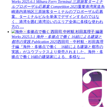
Works
2025.6.1
Mihara Ferry Terminal
三原旅客ターミナ
ルプロポーザル応募案
Competition
2025
重要港湾尾道糸
崎港内港地区三原旅客ターミナルのプロポーザル応募
案。ターミナルビルを単体でデザインするのではな
く、港湾を囲む港湾沿いのエリア全体に多様な使われ
方の …
Works
2025.5.1
海外・多拠点で働く 16組による建築と
都市の実践
Publication
2025
西田司・中村航・杉田真理
子編『海外・多拠点で働く 16組による建築と都市の
実践』がユウブックスより発売されました。海外・多
拠点で働く16組の建築家による、多様な …