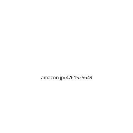
amazon.jp/4761525649
PUBLICATION
JAPAN
WORKS
SHARE