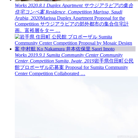
Works
2020.8.1
Duplex Apartment
サウジアラビアの集合
住宅コンペ案
Residence, Competition
Marissa, Saudi
Arabia, 2020
Marissa Duplex Apartment Proposal for the
Competition サウジアラビアの郊外都市の集合住宅計
画。富裕層をター …
Works
2019.9.1
Sumita Community Center
Community
Center, Competition
Sumita, Iwate, 2019
岩手県住田町公民
館プロポーザル応募案 Proposal for Sumita Community
Center Competition Collaborated …