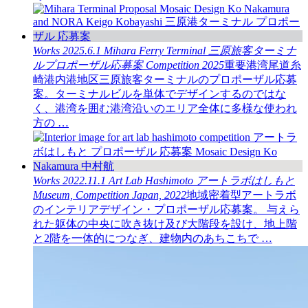
Works
2025.6.1
Mihara Ferry Terminal
三原旅客ターミナ
ルプロポーザル応募案
Competition
2025
重要港湾尾道糸
崎港内港地区三原旅客ターミナルのプロポーザル応募
案。ターミナルビルを単体でデザインするのではな
く、港湾を囲む港湾沿いのエリア全体に多様な使われ
方の …
Works
2022.11.1
Art Lab Hashimoto
アートラボはしもと
Museum, Competition
Japan, 2022
地域密着型アートラボ
のインテリアデザイン・プロポーザル応募案。 与えら
れた躯体の中央に吹き抜け及び大階段を設け、地上階
と2階を一体的につなぎ、建物内のあちこちで …