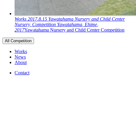
Works
2017.8.15
Yawatahama Nursery and Child Center
Nursery, Competition
Yawatahama, Ehime,
2017
Yawatahama Nursery and Child Center Competition
All Competition
Works
News
About
Contact