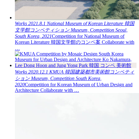
Works
2021.8.1
National Museum of Korean Literature
韓国
文学館コンペティション
Museum, Competition
Seoul,
South Korea, 2021
Competition for National Museum of
Korean Literature 韓国文学館のコンペ案 Collaborate with
…
Works
2020.12.1
KMUA
韓国建築都市美術館コンペティ
ション
Museum, Competition
South Korea,
2020
Competition for Korean Museum of Urban Design and
Architecture Collaborate with …