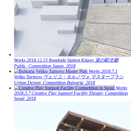
Works
2018.12.15
Roadside Station Kitago
道の駅北郷
Public, Competition
Japan, 2018
Works
2018.7.1
Veliko Tarnovo
ヴェリコ・タルノヴォ マスタープラン
Urban Design, Competition
Bulgaria, 2018
Works
2018.3.7
Creative Play Support Facility
Theater, Competition
Seoul, 2018