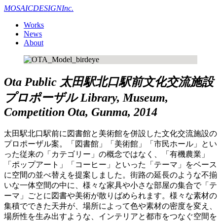
MOSAIC
DESIGN
Inc.
Works
News
About
Ota Public
太田駅北口駅前文化交流施設
プロポーザル
Library, Museum,
Competition
Ota, Gunma, 2014
太田駅北口駅前に図書館と美術館を併設した文化交流施設の
プロポーザル案。「図書館」「美術館」「市民ホール」とい
った従来の「カテゴリー」の概念ではなく、「有機農業」
「ポップアート」「コーヒー」といった「テーマ」をベース
に空間の並べ替えを提案しました。街路の延長のような不揃
いな一体空間の中に、様々な家具や小さな部屋の集合で「テ
ーマ」ごとに図書や美術が散りばめられます。様々な素材の
集積でできた天井が、場所によって色や素材の密度を変え、
場所性を生み出すような、インテリアと都市をつなぐ空間を