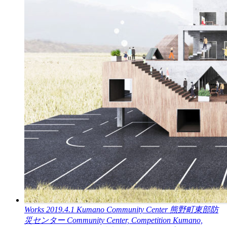
Works
2019.4.1
Kumano Community Center
熊野町東部防
災センター
Community Center, Competition
Kumano,