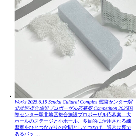
Works
2025.6.15
Sendai Cultural Complex
国際センター駅
北地区複合施設プロポーザル応募案
Competition
2025
国
際センター駅北地区複合施設プロポーザル応募案。大
ホールのステージと小ホール、多目的に活用される練
習室をひとつながりの空間としてつなげ、通常は裏で
あるバッ …