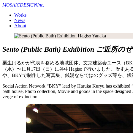
MOSAIC
DESIGN
Inc.
Works
News
About
Sento (Public Bath) Exhibition
ご近所のぜい
栗生はるかが代表を務める地域団体、文京建築会ユース（BKY）
（水）〜11月17日（日）に谷中Hagisoで行いました。
や、BKYで制作した写真集、銭湯ならではのグッズ等を、
Social Action Network “BKY” lead by Haruka Kuryu has exhibited “P
bath house, Photo collection, Movie and goods in the space designed a
verge of extinction.