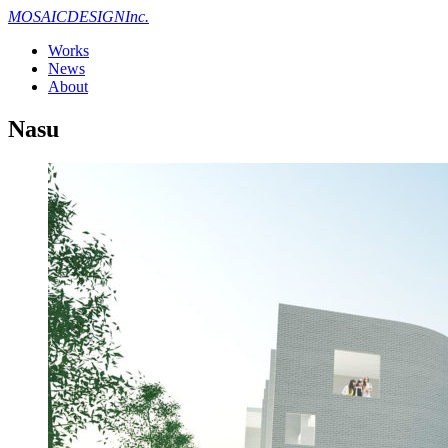
MOSAIC
DESIGN
Inc.
Works
News
About
Nasu