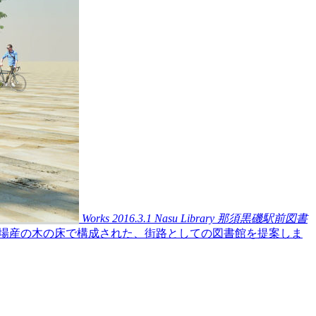
Works
2016.3.1
Nasu Library
那須黒磯駅前図書
場産の木の床で構成された、街路としての図書館を提案しま